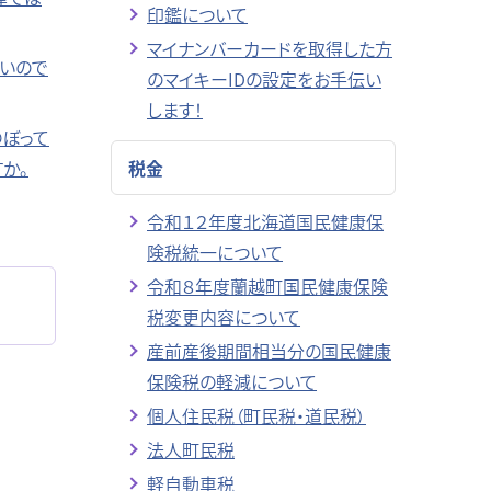
印鑑について
マイナンバーカードを取得した方
高いので
のマイキーIDの設定をお手伝い
します！
のぼって
か。
税金
令和１２年度北海道国民健康保
険税統一について
令和８年度蘭越町国民健康保険
税変更内容について
産前産後期間相当分の国民健康
保険税の軽減について
個人住民税（町民税・道民税）
法人町民税
軽自動車税