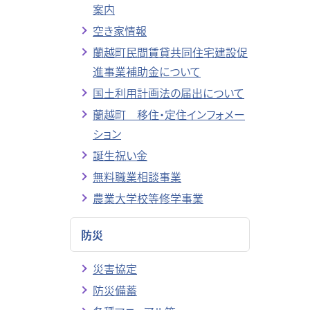
案内
空き家情報
蘭越町民間賃貸共同住宅建設促
進事業補助金について
国土利用計画法の届出について
蘭越町 移住・定住インフォメー
ション
誕生祝い金
無料職業相談事業
農業大学校等修学事業
防災
災害協定
防災備蓄