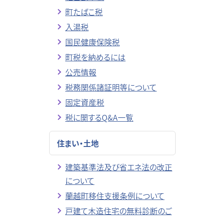
町たばこ税
入湯税
国民健康保険税
町税を納めるには
公売情報
税務関係諸証明等について
固定資産税
税に関するQ&A一覧
住まい・土地
建築基準法及び省エネ法の改正
について
蘭越町移住支援条例について
戸建て木造住宅の無料診断のご