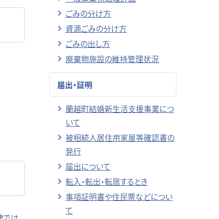
ごみの分け方
資源ごみの分け方
ごみの出し方
廃棄物施設の維持管理状況
届出・証明
蘭越町結婚新生活支援事業につ
いて
被相続人居住用家屋等確認書の
発行
届出について
転入・転出・転居するとき
事項証明書や住民票などについ
て
律では