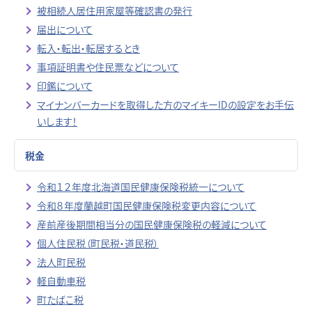
被相続人居住用家屋等確認書の発行
届出について
転入・転出・転居するとき
事項証明書や住民票などについて
印鑑について
マイナンバーカードを取得した方のマイキーIDの設定をお手伝
いします！
税金
令和１２年度北海道国民健康保険税統一について
令和８年度蘭越町国民健康保険税変更内容について
産前産後期間相当分の国民健康保険税の軽減について
個人住民税（町民税・道民税）
法人町民税
軽自動車税
町たばこ税