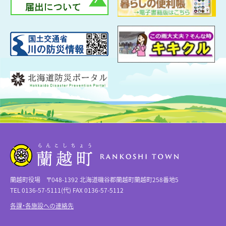
蘭越町役場 〒048-1392 北海道磯谷郡蘭越町蘭越町258番地5
TEL 0136-57-5111(代) FAX 0136-57-5112
各課・各施設への連絡先