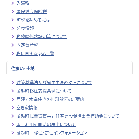
入湯税
国民健康保険税
町税を納めるには
公売情報
税務関係諸証明等について
固定資産税
税に関するQ&A一覧
住まい・土地
建築基準法及び省エネ法の改正について
蘭越町移住支援条例について
戸建て木造住宅の無料診断のご案内
空き家情報
蘭越町民間賃貸共同住宅建設促進事業補助金について
国土利用計画法の届出について
蘭越町 移住・定住インフォメーション