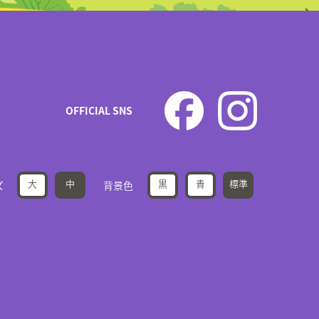
OFFICIAL SNS
大
中
黒
青
標準
ズ
背景色