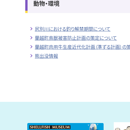
動物・環境
尻別川における釣り解禁期間について
蘭越町鳥獣被害防止計画の策定について
蘭越町肉用牛生産近代化計画（準ずる計画）の
熊出没情報