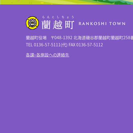
蘭越町役場 〒048-1392 北海道磯谷郡蘭越町蘭越町258
TEL 0136-57-5111(代) FAX 0136-57-5112
各課・各施設への連絡先