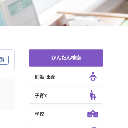
かんたん検索
覧
妊娠･出産
子育て
学校