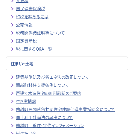
入湯税
国民健康保険税
町税を納めるには
公売情報
税務関係諸証明等について
固定資産税
税に関するQ&A一覧
住まい・土地
建築基準法及び省エネ法の改正について
蘭越町移住支援条例について
戸建て木造住宅の無料診断のご案内
空き家情報
蘭越町民間賃貸共同住宅建設促進事業補助金について
国土利用計画法の届出について
蘭越町 移住・定住インフォメーション
誕生祝い金