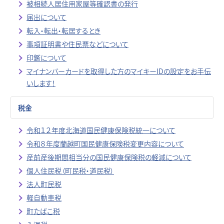
被相続人居住用家屋等確認書の発行
届出について
転入・転出・転居するとき
事項証明書や住民票などについて
印鑑について
マイナンバーカードを取得した方のマイキーIDの設定をお手伝
いします！
税金
令和１２年度北海道国民健康保険税統一について
令和８年度蘭越町国民健康保険税変更内容について
産前産後期間相当分の国民健康保険税の軽減について
個人住民税（町民税・道民税）
法人町民税
軽自動車税
町たばこ税