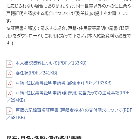
に応じられない場合もあります。なお、同一世帯以外の方の住民票や
戸籍証明を請求する場合については『委任状』の提出をお願いしま
す。
※証明書を郵送で請求する場合、戸籍・住民票等証明申請書（郵便
用）をダウンロードしご利用になって下さい。(本人確認資料も必要で
す。)
本人確認資料について(PDF／133KB)
委任状(PDF／241KB)
戸籍・住民票等証明申請書（郵便用）(PDF／133KB)
戸籍・住民票等証明申請（郵送用）に当たっての注意事項(PDF
／294KB)
戸籍の記録事項証明書（戸籍謄抄本）の交付請求について(PDF
／681KB)
昆布・目名・名駒・港の各出張所