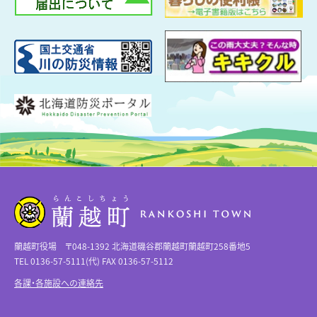
蘭越町役場 〒048-1392 北海道磯谷郡蘭越町蘭越町258番地5
TEL 0136-57-5111(代) FAX 0136-57-5112
各課・各施設への連絡先