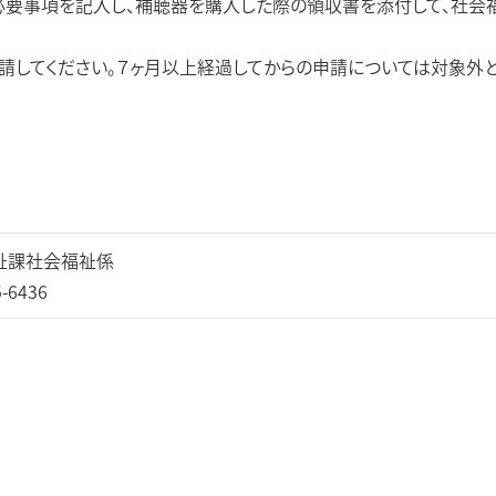
必要事項を記入し、補聴器を購入した際の領収書を添付して、社会
請してください。７ヶ月以上経過してからの申請については対象外
祉課社会福祉係
5-6436