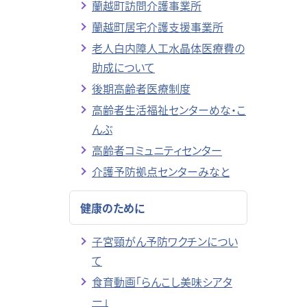
蘭越町訪問介護事業所
蘭越町居宅介護支援事業所
老人白内障人工水晶体医療費の
助成について
後期高齢者医療制度
高齢者生活福祉センターめな・こ
んぶ
高齢者コミュニティセンター
介護予防拠点センターみなと
健康のために
子宮頸がん予防ワクチンについ
て
食育動画「らんこし美味シアタ
ー」