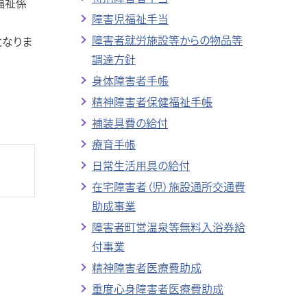
福祉係
障害児福祉手当
障害者就労施設等からの物品等
となりま
調達方針
身体障害者手帳
精神障害者保健福祉手帳
補装具費の給付
療育手帳
日常生活用具の給付
在宅障害者（児）施設通所交通費
助成事業
障害者町営温泉等無料入浴券給
付事業
精神障害者医療費助成
重度心身障害者医療費助成