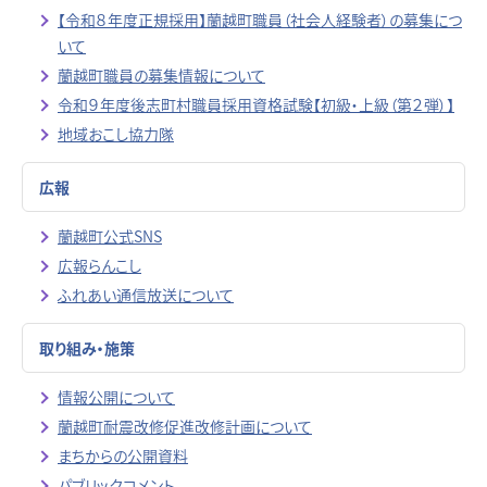
【令和８年度正規採用】蘭越町職員（社会人経験者）の募集につ
いて
蘭越町職員の募集情報について
令和９年度後志町村職員採用資格試験【初級・上級（第２弾）】
地域おこし協力隊
広報
蘭越町公式SNS
広報らんこし
ふれあい通信放送について
取り組み・施策
情報公開について
蘭越町耐震改修促進改修計画について
まちからの公開資料
パブリックコメント