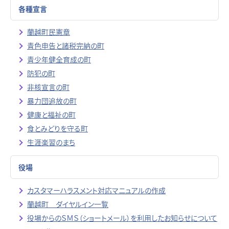
各種宣言
蘭越町民憲章
青色申告と諸税完納の町
青少年健全育成の町
防犯の町
非核宣言の町
暴力団追放の町
健康と福祉の町
食とみどりを守る町
生涯楽習のまち
役場
カスタマーハラスメント対応マニュアルの作成
蘭越町 ダイヤルイン一覧
役場からのＳＭＳ（ショートメール）を利用したお知らせについて