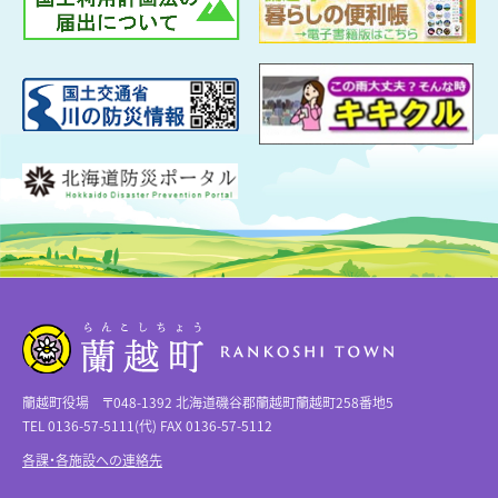
蘭越町役場 〒048-1392 北海道磯谷郡蘭越町蘭越町258番地5
TEL 0136-57-5111(代) FAX 0136-57-5112
各課・各施設への連絡先