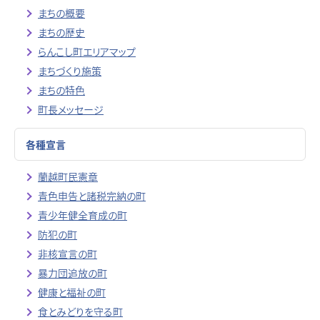
まちの概要
まちの歴史
らんこし町エリアマップ
まちづくり施策
まちの特色
町長メッセージ
各種宣言
蘭越町民憲章
青色申告と諸税完納の町
青少年健全育成の町
防犯の町
非核宣言の町
暴力団追放の町
健康と福祉の町
食とみどりを守る町