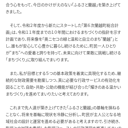
合う心をもって、今日のかけがえのない「ふるさと蘭越」を築き上げて
きました。
そして、令和２年度から新たにスタートした「第６次蘭越町総合計
画」は、令和１１年度までの１０年間におけるまちづくりの指針を示す
計画であり、将来像を「奥ニセコの緑と温和と自立のまち“蘭越“」と
し、誰もが安心して心豊かに暮らし続けるために、町民一人ひとり
が“まち“への愛着と誇りを持って、未来に向けて果敢に挑戦し続ける
「まちづくり」に取り組んでまいります。
また、私が目標とする５つの基本政策を着実に具現化するため、継
続的な財政需要を勘案しつつ、真に必要な行政サービスの有効化を
図ることで、自助・共助・公助の機能が結び合った「耀きのある温かい
まちづくり」を進めてまいりたいと考えております。
これまで先人達が築き上げてきた「ふるさと蘭越」の基軸を損ねる
ことなく、将来を基軸に現状を冷静に分析し、町民が主人公となる地
域社会の設計と運営を進める必要があると考えますので、引き続き、