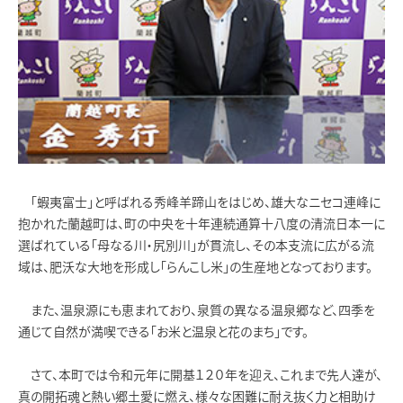
「蝦夷富士」と呼ばれる秀峰羊蹄山をはじめ、雄大なニセコ連峰に
抱かれた蘭越町は、町の中央を十年連続通算十八度の清流日本一に
選ばれている「母なる川・尻別川」が貫流し、その本支流に広がる流
域は、肥沃な大地を形成し「らんこし米」の生産地となっております。
また、温泉源にも恵まれており、泉質の異なる温泉郷など、四季を
通じて自然が満喫できる「お米と温泉と花のまち」です。
さて、本町では令和元年に開基１２０年を迎え、これまで先人達が、
真の開拓魂と熱い郷土愛に燃え、様々な困難に耐え抜く力と相助け