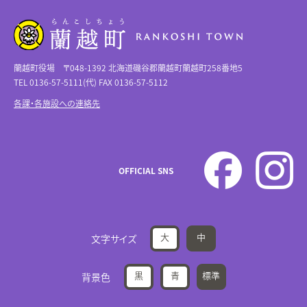
蘭越町役場 〒048-1392 北海道磯谷郡蘭越町蘭越町258番地5
TEL 0136-57-5111(代) FAX 0136-57-5112
各課・各施設への連絡先
OFFICIAL SNS
大
中
文字サイズ
黒
青
標準
背景色