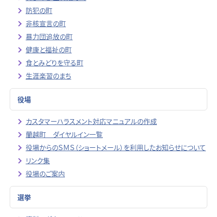
防犯の町
非核宣言の町
暴力団追放の町
健康と福祉の町
食とみどりを守る町
生涯楽習のまち
役場
カスタマーハラスメント対応マニュアルの作成
蘭越町 ダイヤルイン一覧
役場からのＳＭＳ（ショートメール）を利用したお知らせについて
リンク集
役場のご案内
選挙