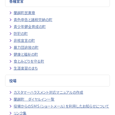
各種宣言
蘭越町民憲章
青色申告と諸税完納の町
青少年健全育成の町
防犯の町
非核宣言の町
暴力団追放の町
健康と福祉の町
食とみどりを守る町
生涯楽習のまち
役場
カスタマーハラスメント対応マニュアルの作成
蘭越町 ダイヤルイン一覧
役場からのＳＭＳ（ショートメール）を利用したお知らせについて
リンク集