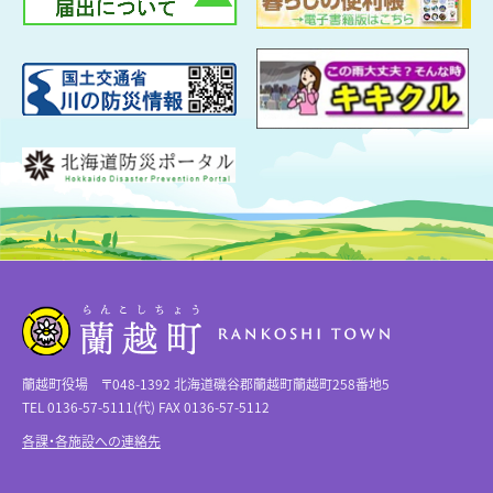
蘭越町役場 〒048-1392 北海道磯谷郡蘭越町蘭越町258番地5
TEL 0136-57-5111(代) FAX 0136-57-5112
各課・各施設への連絡先