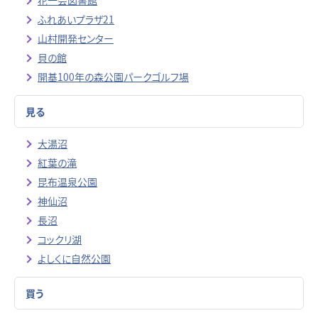
ふれあいプラザ21
山村開発センター
貝の館
開基100年の森公園パークゴルフ場
見る
大湯沼
紅葉の滝
昆布温泉公園
神仙沼
長沼
コックリ湖
よしくに自然公園
買う