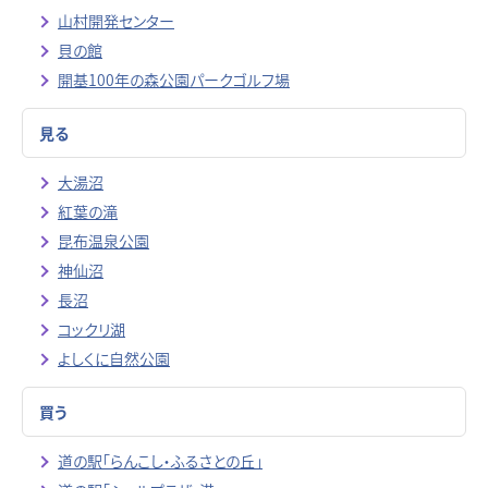
山村開発センター
貝の館
開基100年の森公園パークゴルフ場
見る
大湯沼
紅葉の滝
昆布温泉公園
神仙沼
長沼
コックリ湖
よしくに自然公園
買う
道の駅「らんこし・ふるさとの丘」