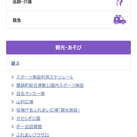
高齢・介護
救急
観光・あそび
遊ぶ
スポーツ施設利用スケジュール
蘭越町総合運動公園内スポーツ施設
目名サッカー場
山村広場
役場庁舎ふれあい広場「親水施設」
せせらぎ公園
花一会図書館
ふれあいプラザ21