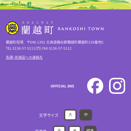
蘭越町役場 〒048-1392 北海道磯谷郡蘭越町蘭越町258番地5
TEL 0136-57-5111(代) FAX 0136-57-5112
各課・各施設への連絡先
OFFICIAL SNS
大
中
文字サイズ
黒
青
標準