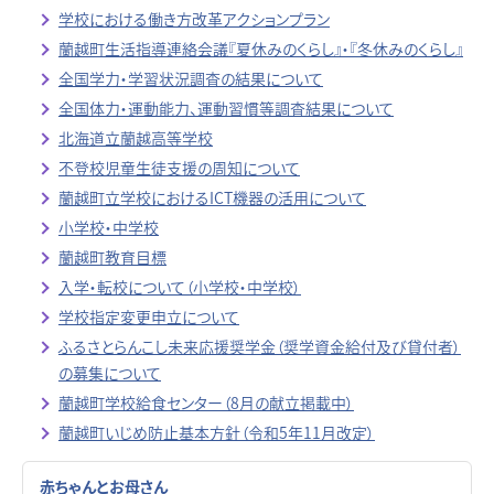
学校における働き方改革アクションプラン
蘭越町生活指導連絡会議『夏休みのくらし』・『冬休みのくらし』
全国学力・学習状況調査の結果について
全国体力・運動能力、運動習慣等調査結果について
北海道立蘭越高等学校
不登校児童生徒支援の周知について
蘭越町立学校におけるICT機器の活用について
小学校・中学校
蘭越町教育目標
入学・転校について（小学校・中学校）
学校指定変更申立について
ふるさとらんこし未来応援奨学金（奨学資金給付及び貸付者）
の募集について
蘭越町学校給食センター（8月の献立掲載中）
蘭越町いじめ防止基本方針（令和5年11月改定）
赤ちゃんとお母さん