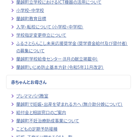
蘭越町立学校におけるICT機器の活用について
小学校・中学校
蘭越町教育目標
入学・転校について（小学校・中学校）
学校指定変更申立について
ふるさとらんこし未来応援奨学金（奨学資金給付及び貸付者）
の募集について
蘭越町学校給食センター（8月の献立掲載中）
蘭越町いじめ防止基本方針（令和5年11月改定）
赤ちゃんとお母さん
プレママパパ教室
蘭越町で妊娠・出産を望まれる方へ（無介助分娩について）
給付金と相談窓口のご案内
蘭越町不妊治療助成事業について
こどもの定期予防接種