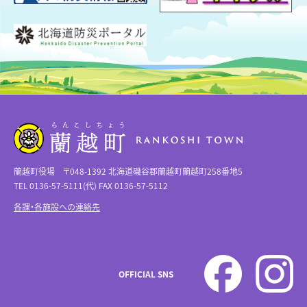
蘭越町役場 〒048-1392 北海道磯谷郡蘭越町蘭越町258番地5
TEL 0136-57-5111(代) FAX 0136-57-5112
各課・各施設への連絡先
OFFICIAL SNS