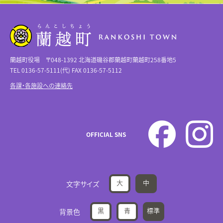
蘭越町役場 〒048-1392 北海道磯谷郡蘭越町蘭越町258番地5
TEL 0136-57-5111(代) FAX 0136-57-5112
各課・各施設への連絡先
OFFICIAL SNS
大
中
文字サイズ
黒
青
標準
背景色