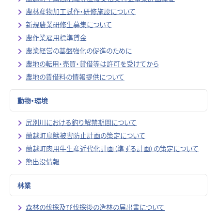
農林産物加工試作・研修施設について
新規農業研修生募集について
農作業雇用標準賃金
農業経営の基盤強化の促進のために
農地の転用・売買・貸借等は許可を受けてから
農地の賃借料の情報提供について
動物・環境
尻別川における釣り解禁期間について
蘭越町鳥獣被害防止計画の策定について
蘭越町肉用牛生産近代化計画（準ずる計画）の策定について
熊出没情報
林業
森林の伐採及び伐採後の造林の届出書について