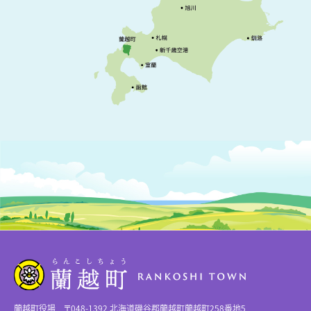
蘭越町役場 〒048-1392 北海道磯谷郡蘭越町蘭越町258番地5